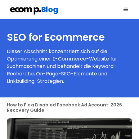
Blog
SEO for Ecommerce
Dieser Abschnitt konzentriert sich auf die
Optimierung einer E-Commerce-Website für
Suchmaschinen und behandelt die Keyword-
Recherche, On-Page-SEO-Elemente und
Linkbuilding-Strategien.
How to Fix a Disabled Facebook Ad Account: 2026
Recovery Guide