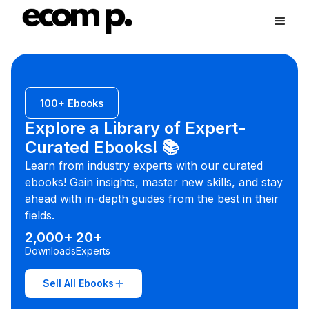
100+ Ebooks
Explore a Library of Expert-
Curated Ebooks! 📚
Learn from industry experts with our curated
ebooks! Gain insights, master new skills, and stay
ahead with in-depth guides from the best in their
fields.
2,000+
20+
Downloads
Experts
Sell All Ebooks